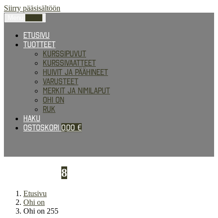
Siirry pääsisältöön
Menu
0,00
€
Etusivu
Tuotteet
Kurssipuvut
Kurssivaatteet
Huivit ja päähineet
Varusteet
Merkit ja nimilaput
Ohi on
RUK
Haku
Ostoskori
0,00
€
Ohi on 255
8
Etusivu
Ohi on
Ohi on 255