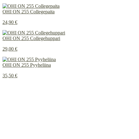
OHI ON 255 Collegepaita
24,90 €
OHI ON 255 Collegehuppari
29,00 €
OHI ON 255 Pyyheliina
35,50 €
Painetun ja brodeeratun merkkauksen ero
INSTAGRAM
Tietosuojaseloste
Rekisteritietojen tarkastuspyyntö
Rekisteritietojen korjausvaatimus
© 2026
Innoflame Oy
Y-tunnus: 1055712-8