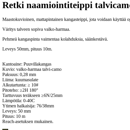
Retki naamiointiteippi talvicam
Maastokuvioinen, mattapintainen kangasteippi, jota voidaan käyttää opt
Väritys talveen sopiva valko-harmaa.
Pehmeä kangaspinta vaimentaa kolahduksia, säänkestävä.
Leveys 50mm, pituus 10m.
Kantoaine: Puuvillakangas
Kuvio: valko-harmaa talvi-camo
Paksuus: 0,28 mm
Liima: kuumasulate
Alkutartunta: ≥ 10#
Pitoteho: ≥2H 180°
Tarttuvuus teräkseen ≥6N/25mm
Lämpötila: 0-40C
Ytimen halkaisija: 76/38mm
Leveys: 50 mm
Pituus: 10 m
Reach-asetuksen mukainen.