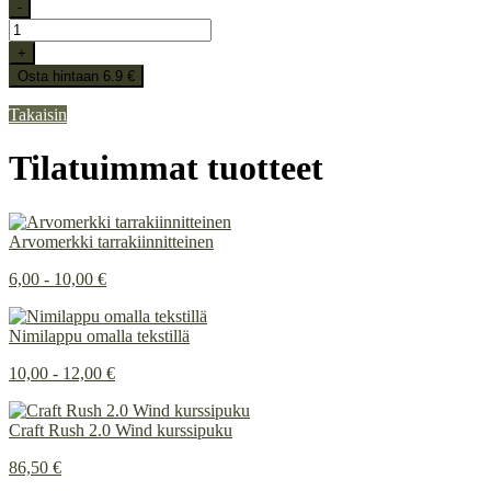
-
+
Osta hintaan 6.9 €
Takaisin
Tilatuimmat tuotteet
Arvomerkki tarrakiinnitteinen
6,00 - 10,00 €
Nimilappu omalla tekstillä
10,00 - 12,00 €
Craft Rush 2.0 Wind kurssipuku
86,50 €