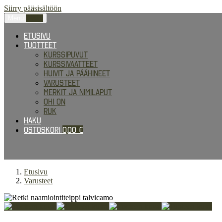
Siirry pääsisältöön
Menu
0,00
€
Etusivu
Tuotteet
Kurssipuvut
Kurssivaatteet
Huivit ja päähineet
Varusteet
Merkit ja nimilaput
Ohi on
RUK
Haku
Ostoskori
0,00
€
Etusivu
Varusteet