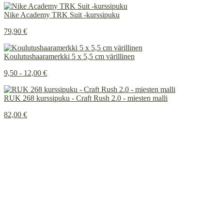
Nike Academy TRK Suit -kurssipuku
79,90 €
Koulutushaaramerkki 5 x 5,5 cm värillinen
9,50 - 12,00 €
RUK 268 kurssipuku - Craft Rush 2.0 - miesten malli
82,00 €
Painetun ja brodeeratun merkkauksen ero
INSTAGRAM
Tietosuojaseloste
Rekisteritietojen tarkastuspyyntö
Rekisteritietojen korjausvaatimus
© 2026
Innoflame Oy
Y-tunnus: 1055712-8
Toimitusehdot