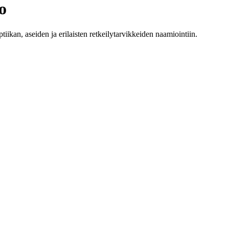
o
iikan, aseiden ja erilaisten retkeilytarvikkeiden naamiointiin.