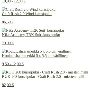
10,00 - 12,00 €
Craft Rush 2.0 Wind kurssipuku
86,50 €
Nike Academy TRK Suit -kurssipuku
79,90 €
Koulutushaaramerkki 5 x 5,5 cm värillinen
9,50 - 12,00 €
RUK 268 kurssipuku - Craft Rush 2.0 - miesten malli
82,00 €
Painetun ja brodeeratun merkkauksen ero
INSTAGRAM
Tietosuojaseloste