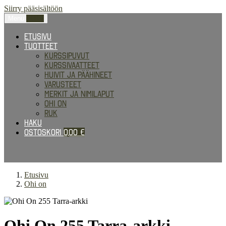
Siirry pääsisältöön
Menu
0,00
€
Etusivu
Tuotteet
Kurssipuvut
Kurssivaatteet
Huivit ja päähineet
Varusteet
Merkit ja nimilaput
Ohi on
RUK
Haku
Ostoskori
0,00
€
Etusivu
Ohi on
Ohi On 255 Tarra-arkki