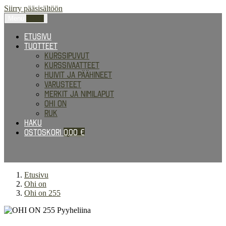
Siirry pääsisältöön
Menu
0,00
€
Etusivu
Tuotteet
Kurssipuvut
Kurssivaatteet
Huivit ja päähineet
Varusteet
Merkit ja nimilaput
Ohi on
RUK
Haku
Ostoskori
0,00
€
Etusivu
Ohi on
Ohi on 255