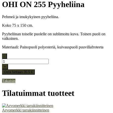
OHI ON 255 Pyyheliina
Pehmeä ja imukykyinen pyyheliina.
Koko 75 x 150 cm.
Pyyheliinan toiselle puolelle on sublimoitu kuva. Toinen puoli on
valkoinen.
Materiaali: Painopuoli polyesteriä, kuivauspuoli puuvillafroteeta
-
+
Osta hintaan 35.5 €
Takaisin
Tilatuimmat tuotteet
Arvomerkki tarrakiinnitteinen