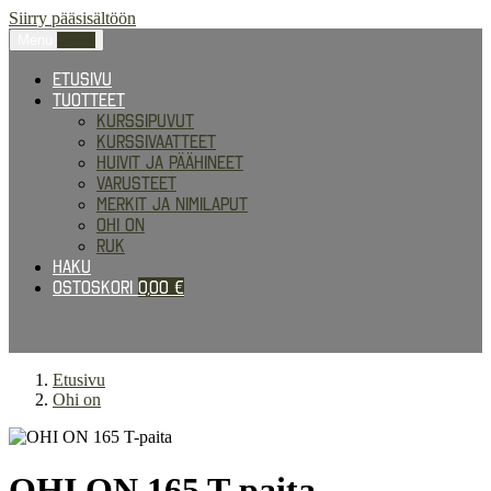
Siirry pääsisältöön
Menu
0,00
€
Etusivu
Tuotteet
Kurssipuvut
Kurssivaatteet
Huivit ja päähineet
Varusteet
Merkit ja nimilaput
Ohi on
RUK
Haku
Ostoskori
0,00
€
Etusivu
Ohi on
OHI ON 165 T-paita