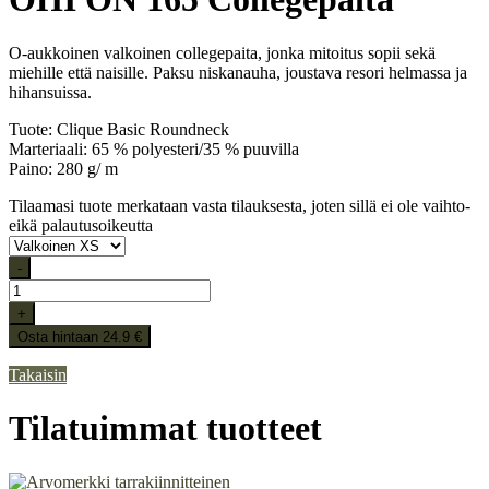
O-aukkoinen valkoinen collegepaita, jonka mitoitus sopii sekä
miehille että naisille. Paksu niskanauha, joustava resori helmassa ja
hihansuissa.
Tuote: Clique Basic Roundneck
Marteriaali: 65 % polyesteri/35 % puuvilla
Paino: 280 g/ m
Tilaamasi tuote merkataan vasta tilauksesta, joten sillä ei ole vaihto-
eikä palautusoikeutta
-
+
Osta hintaan 24.9 €
Takaisin
Tilatuimmat tuotteet