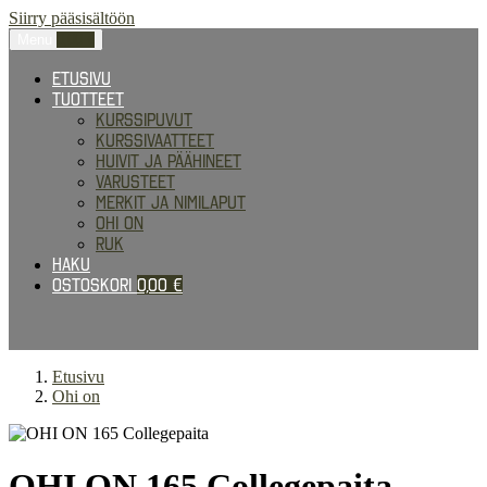
Siirry pääsisältöön
Menu
0,00
€
Etusivu
Tuotteet
Kurssipuvut
Kurssivaatteet
Huivit ja päähineet
Varusteet
Merkit ja nimilaput
Ohi on
RUK
Haku
Ostoskori
0,00
€
Etusivu
Ohi on
OHI ON 165 Collegepaita