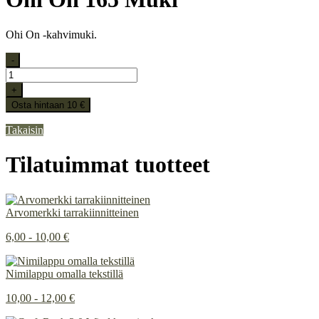
Ohi On -kahvimuki.
-
+
Osta hintaan 10 €
Takaisin
Tilatuimmat tuotteet
Arvomerkki tarrakiinnitteinen
6,00 - 10,00 €
Nimilappu omalla tekstillä
10,00 - 12,00 €