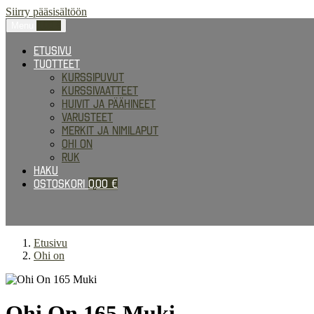
Siirry pääsisältöön
Menu
0,00
€
Etusivu
Tuotteet
Kurssipuvut
Kurssivaatteet
Huivit ja päähineet
Varusteet
Merkit ja nimilaput
Ohi on
RUK
Haku
Ostoskori
0,00
€
Etusivu
Ohi on
Ohi On 165 Muki