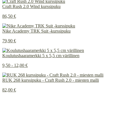
Craft Rush 2.0 Wind kurssipuku
86,50 €
Nike Academy TRK Suit -kurssipuku
79,90 €
Koulutushaaramerkki 5 x 5,5 cm värillinen
9,50 - 12,00 €
RUK 268 kurssipuku - Craft Rush 2.0 - miesten malli
82,00 €
Painetun ja brodeeratun merkkauksen ero
INSTAGRAM
Tietosuojaseloste
Rekisteritietojen tarkastuspyyntö
Rekisteritietojen korjausvaatimus