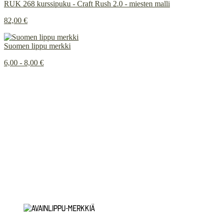
RUK 268 kurssipuku - Craft Rush 2.0 - miesten malli
82,00 €
Suomen lippu merkki
6,00 - 8,00 €
Painetun ja brodeeratun merkkauksen ero
INSTAGRAM
Tietosuojaseloste
Rekisteritietojen tarkastuspyyntö
Rekisteritietojen korjausvaatimus
© 2026
Innoflame Oy
Y-tunnus: 1055712-8
Toimitusehdot
Saavutettavuusseloste
Tilauksen peruutuspyyntö
Yhteystiedot