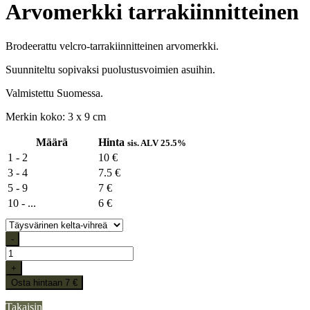
Arvomerkki tarrakiinnitteinen
Brodeerattu velcro-tarrakiinnitteinen arvomerkki.
Suunniteltu sopivaksi puolustusvoimien asuihin.
Valmistettu Suomessa.
Merkin koko: 3 x 9 cm
Määrä
Hinta
sis. ALV 25.5%
1 - 2
10 €
3 - 4
7.5 €
5 - 9
7 €
10 - ...
6 €
-
+
Osta hintaan 7 €
Takaisin