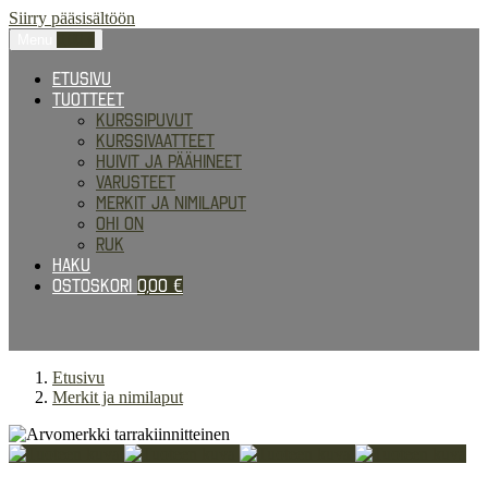
Siirry pääsisältöön
Menu
0,00
€
Etusivu
Tuotteet
Kurssipuvut
Kurssivaatteet
Huivit ja päähineet
Varusteet
Merkit ja nimilaput
Ohi on
RUK
Haku
Ostoskori
0,00
€
Etusivu
Merkit ja nimilaput