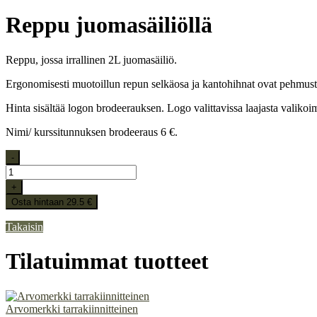
Reppu juomasäiliöllä
Reppu, jossa irrallinen 2L juomasäiliö.
Ergonomisesti muotoillun repun selkäosa ja kantohihnat ovat pehmust
Hinta sisältää logon brodeerauksen. Logo valittavissa laajasta valikoi
Nimi/ kurssitunnuksen brodeeraus 6 €.
-
+
Osta hintaan 29.5 €
Takaisin
Tilatuimmat tuotteet
Arvomerkki tarrakiinnitteinen