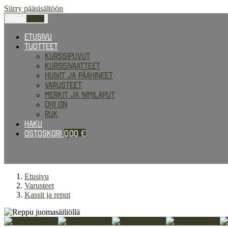
Siirry pääsisältöön
Menu
0,00
€
Etusivu
Tuotteet
Kurssipuvut
Kurssivaatteet
Huivit ja päähineet
Varusteet
Merkit ja nimilaput
Ohi on
RUK
Haku
Ostoskori
0,00
€
Etusivu
Varusteet
Kassit ja reput