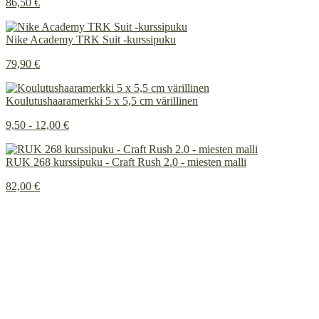
86,50 €
Nike Academy TRK Suit -kurssipuku
79,90 €
Koulutushaaramerkki 5 x 5,5 cm värillinen
9,50 - 12,00 €
RUK 268 kurssipuku - Craft Rush 2.0 - miesten malli
82,00 €
Painetun ja brodeeratun merkkauksen ero
INSTAGRAM
Tietosuojaseloste
Rekisteritietojen tarkastuspyyntö
Rekisteritietojen korjausvaatimus
© 2026
Innoflame Oy
Y-tunnus: 1055712-8