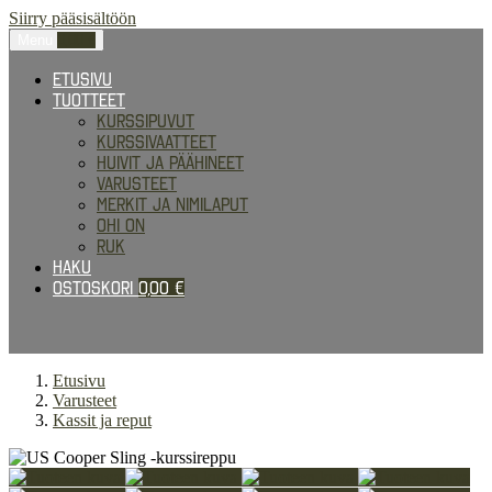
Siirry pääsisältöön
Menu
0,00
€
Etusivu
Tuotteet
Kurssipuvut
Kurssivaatteet
Huivit ja päähineet
Varusteet
Merkit ja nimilaput
Ohi on
RUK
Haku
Ostoskori
0,00
€
Etusivu
Varusteet
Kassit ja reput