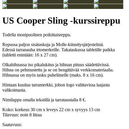
US Cooper Sling -kurssireppu
Todella monipuolinen poikittaisreppu.
Repussa paljon sisätaskuja ja Molle-kiinnitysjärjestelmä.
Edessä tarranauha irtomerkeille. Takataskussa tabletille paikka
(tabletti enintään: 16 x 27 cm).
Olkahihnassa iso pikalukitus ja hihnan pituus säädettävissä.
Hihna on pehmustettu ja se on hengittävää verkkomateriaalia.
Hihnassa on myös tasku puhelimelle (maks. 8 x 16 cm).
Hintaan kuuluu tarramerkki, johon logo valittavissa laajasta
valikoimasta.
Nimilappu omalla tekstillä ja tarrataustalla 8 €.
Koko: korkeus 30 cm x leveys 22 cm x syvyys 13 cm
Tilavuus: noin 8 litraa
Saatavuus: