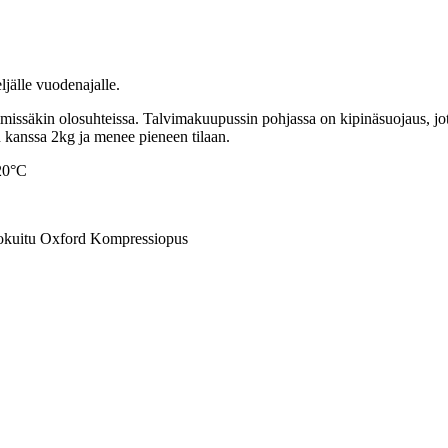
jälle vuodenajalle.
mmissäkin olosuhteissa. Talvimakuupussin pohjassa on kipinäsuojaus, jo
n kanssa 2kg ja menee pieneen tilaan.
20°C
okuitu Oxford Kompressiopus