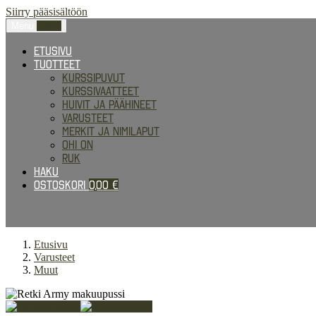
Siirry pääsisältöön
Menu
0,00
€
Etusivu
Tuotteet
Kurssipuvut
Kurssivaatteet
Huivit ja päähineet
Varusteet
Merkit ja nimilaput
Ohi on
RUK
Haku
Ostoskori
0,00
€
Etusivu
Varusteet
Muut