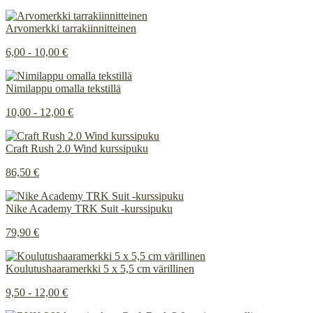
Arvomerkki tarrakiinnitteinen
6,00 - 10,00 €
Nimilappu omalla tekstillä
10,00 - 12,00 €
Craft Rush 2.0 Wind kurssipuku
86,50 €
Nike Academy TRK Suit -kurssipuku
79,90 €
Koulutushaaramerkki 5 x 5,5 cm värillinen
9,50 - 12,00 €