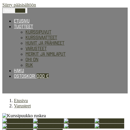
Siirry pääsisältöön
Menu
0,00
€
Etusivu
Tuotteet
Kurssipuvut
Kurssivaatteet
Huivit ja päähineet
Varusteet
Merkit ja nimilaput
Ohi on
RUK
Haku
Ostoskori
0,00
€
Etusivu
Varusteet