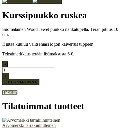
Kurssipuukko ruskea
Suomalainen Wood Jewel puukko nahkatupella. Terän pituus 10
cm.
Hintaa kuuluu valitsemasi logon kaiverrus tuppeen.
Tekstimerkkaus terään lisämaksusta 6 €.
-
+
Osta hintaan 44.9 €
Takaisin
Tilatuimmat tuotteet
Arvomerkki tarrakiinnitteinen