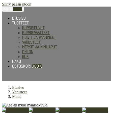
Siirry pääsisältöön
Menu
0,00
€
Etusivu
Tuotteet
Kurssipuvut
Kurssivaatteet
Huivit ja päähineet
Varusteet
Merkit ja nimilaput
Ohi on
RUK
Haku
Ostoskori
0,00
€
Etusivu
Varusteet
Muut