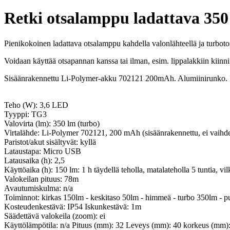
Retki otsalamppu ladattava 35
Pienikokoinen ladattava otsalamppu kahdella valonlähteellä ja turboto
Voidaan käyttää otsapannan kanssa tai ilman, esim. lippalakkiin kiinni
Sisäänrakennettu Li-Polymer-akku 702121 200mAh. Alumiinirunko. 
Teho (W): 3,6 LED
Tyyppi: TG3
Valovirta (lm): 350 lm (turbo)
Virtalähde: Li-Polymer 702121, 200 mAh (sisäänrakennettu, ei vaihde
Paristot/akut sisältyvät: kyllä
Lataustapa: Micro USB
Latausaika (h): 2,5
Käyttöaika (h): 150 lm: 1 h täydellä teholla, matalateholla 5 tuntia, vi
Valokeilan pituus: 78m
Avautumiskulma: n/a
Toiminnot: kirkas 150lm - keskitaso 50lm - himmeä - turbo 350lm - p
Kosteudenkestävä: IP54 Iskunkestävä: 1m
Säädettävä valokeila (zoom): ei
Käyttölämpötila: n/a Pituus (mm): 32 Leveys (mm): 40 korkeus (mm)