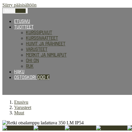
Siirry pääsisältöön
Menu
0,00
€
Etusivu
Tuotteet
Kurssipuvut
Kurssivaatteet
Huivit ja päähineet
Varusteet
Merkit ja nimilaput
Ohi on
RUK
Haku
Ostoskori
0,00
€
Etusivu
Varusteet
Muut