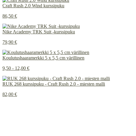
Craft Rush 2.0 Wind kurssipuku
86,50 €
Nike Academy TRK Suit -kurssipuku
79,90 €
Koulutushaaramerkki 5 x 5,5 cm värillinen
9,50 - 12,00 €
RUK 268 kurssipuku - Craft Rush 2.0 - miesten malli
82,00 €
Painetun ja brodeeratun merkkauksen ero
INSTAGRAM
Tietosuojaseloste
Rekisteritietojen tarkastuspyyntö
Rekisteritietojen korjausvaatimus