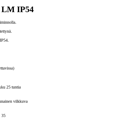
0 LM IP54
iminnolla.
tettynä.
IP54.
ttavissa)
lkku 25 tuntia
unainen vilkkuva
: 35