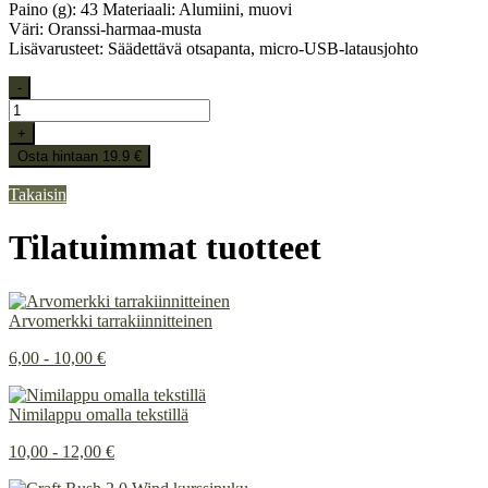
Paino (g): 43 Materiaali: Alumiini, muovi
Väri: Oranssi-harmaa-musta
Lisävarusteet: Säädettävä otsapanta, micro-USB-latausjohto
-
+
Osta hintaan 19.9 €
Takaisin
Tilatuimmat tuotteet
Arvomerkki tarrakiinnitteinen
6,00 - 10,00 €
Nimilappu omalla tekstillä
10,00 - 12,00 €