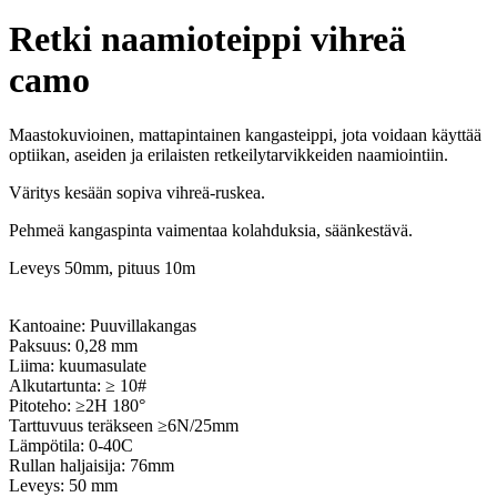
Retki naamioteippi vihreä
camo
Maastokuvioinen, mattapintainen kangasteippi, jota voidaan käyttää
optiikan, aseiden ja erilaisten retkeilytarvikkeiden naamiointiin.
Väritys kesään sopiva vihreä-ruskea.
Pehmeä kangaspinta vaimentaa kolahduksia, säänkestävä.
Leveys 50mm, pituus 10m
Kantoaine: Puuvillakangas
Paksuus: 0,28 mm
Liima: kuumasulate
Alkutartunta: ≥ 10#
Pitoteho: ≥2H 180°
Tarttuvuus teräkseen ≥6N/25mm
Lämpötila: 0-40C
Rullan haljaisija: 76mm
Leveys: 50 mm