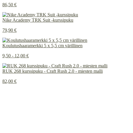
86,50 €
Nike Academy TRK Suit -kurssipuku
79,90 €
Koulutushaaramerkki 5 x 5,5 cm värillinen
9,50 - 12,00 €
RUK 268 kurssipuku - Craft Rush 2.0 - miesten malli
82,00 €
Painetun ja brodeeratun merkkauksen ero
INSTAGRAM
Tietosuojaseloste
Rekisteritietojen tarkastuspyyntö
Rekisteritietojen korjausvaatimus
© 2026
Innoflame Oy
Y-tunnus: 1055712-8