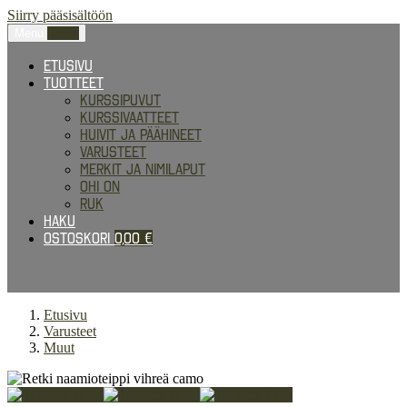
Siirry pääsisältöön
Menu
0,00
€
Etusivu
Tuotteet
Kurssipuvut
Kurssivaatteet
Huivit ja päähineet
Varusteet
Merkit ja nimilaput
Ohi on
RUK
Haku
Ostoskori
0,00
€
Etusivu
Varusteet
Muut