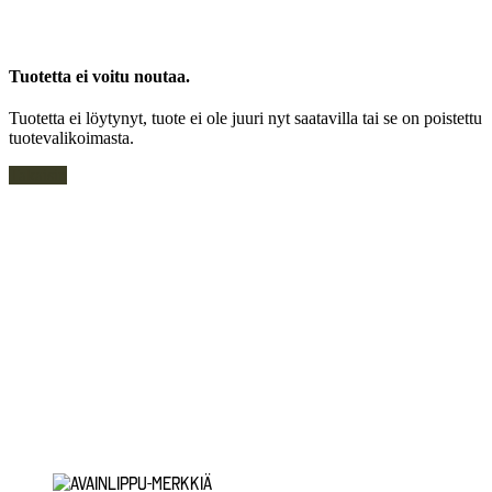
Tuotetta ei voitu noutaa.
Tuotetta ei löytynyt, tuote ei ole juuri nyt saatavilla tai se on poistettu
tuotevalikoimasta.
Takaisin
Painetun ja brodeeratun merkkauksen ero
INSTAGRAM
Tietosuojaseloste
Rekisteritietojen tarkastuspyyntö
Rekisteritietojen korjausvaatimus
© 2026
Innoflame Oy
Y-tunnus: 1055712-8
Toimitusehdot
Saavutettavuusseloste
Tilauksen peruutuspyyntö
Yhteystiedot