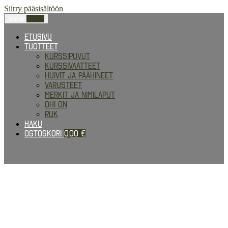
Siirry pääsisältöön
Menu
0,00
€
Etusivu
Tuotteet
Kurssipuvut
Kurssivaatteet
Huivit ja päähineet
Varusteet
Merkit ja nimilaput
Ohi on
RUK
Haku
Ostoskori
0,00
€