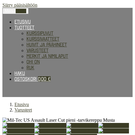
Siirry pääsisältöön
Menu
0,00
€
Etusivu
Tuotteet
Kurssipuvut
Kurssivaatteet
Huivit ja päähineet
Varusteet
Merkit ja nimilaput
Ohi on
RUK
Haku
Ostoskori
0,00
€
Etusivu
Varusteet