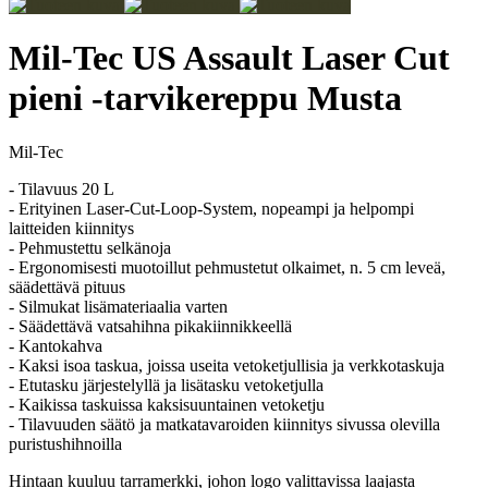
Mil-Tec US Assault Laser Cut
pieni -tarvikereppu Musta
Mil-Tec
- Tilavuus 20 L
- Erityinen Laser-Cut-Loop-System, nopeampi ja helpompi
laitteiden kiinnitys
- Pehmustettu selkänoja
- Ergonomisesti muotoillut pehmustetut olkaimet, n. 5 cm leveä,
säädettävä pituus
- Silmukat lisämateriaalia varten
- Säädettävä vatsahihna pikakiinnikkeellä
- Kantokahva
- Kaksi isoa taskua, joissa useita vetoketjullisia ja verkkotaskuja
- Etutasku järjestelyllä ja lisätasku vetoketjulla
- Kaikissa taskuissa kaksisuuntainen vetoketju
- Tilavuuden säätö ja matkatavaroiden kiinnitys sivussa olevilla
puristushihnoilla
Hintaan kuuluu tarramerkki, johon logo valittavissa laajasta