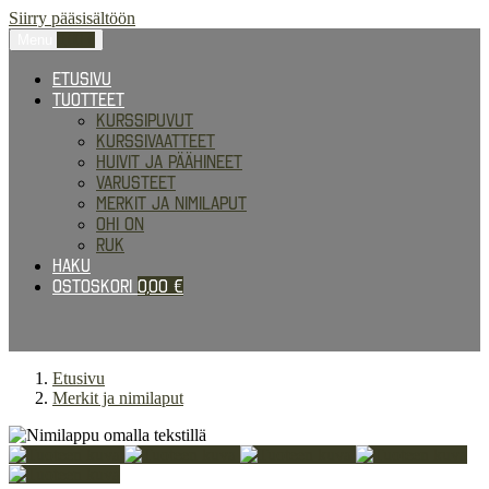
Siirry pääsisältöön
Menu
0,00
€
Etusivu
Tuotteet
Kurssipuvut
Kurssivaatteet
Huivit ja päähineet
Varusteet
Merkit ja nimilaput
Ohi on
RUK
Haku
Ostoskori
0,00
€
Etusivu
Merkit ja nimilaput