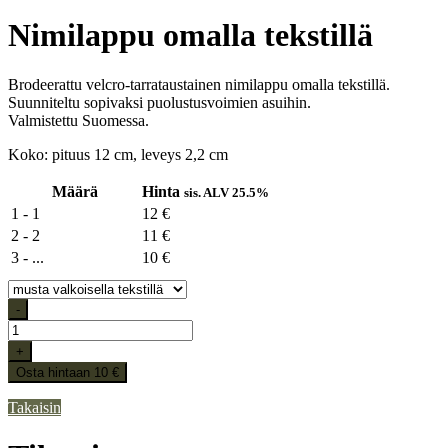
Nimilappu omalla tekstillä
Brodeerattu velcro-tarrataustainen nimilappu omalla tekstillä.
Suunniteltu sopivaksi puolustusvoimien asuihin.
Valmistettu Suomessa.
Koko: pituus 12 cm, leveys 2,2 cm
Määrä
Hinta
sis. ALV 25.5%
1 - 1
12 €
2 - 2
11 €
3 - ...
10 €
-
+
Osta hintaan 10 €
Takaisin