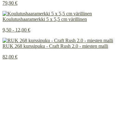
79,90 €
Koulutushaaramerkki 5 x 5,5 cm värillinen
9,50 - 12,00 €
RUK 268 kurssipuku - Craft Rush 2.0 - miesten malli
82,00 €
Painetun ja brodeeratun merkkauksen ero
INSTAGRAM
Tietosuojaseloste
Rekisteritietojen tarkastuspyyntö
Rekisteritietojen korjausvaatimus
© 2026
Innoflame Oy
Y-tunnus: 1055712-8
Toimitusehdot
Saavutettavuusseloste
Tilauksen peruutuspyyntö
Yhteystiedot