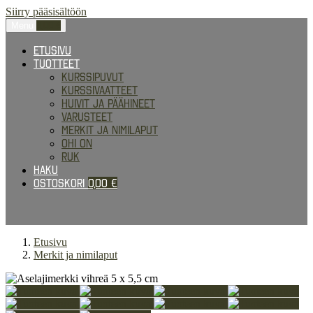
Siirry pääsisältöön
Menu
0,00
€
Etusivu
Tuotteet
Kurssipuvut
Kurssivaatteet
Huivit ja päähineet
Varusteet
Merkit ja nimilaput
Ohi on
RUK
Haku
Ostoskori
0,00
€
Etusivu
Merkit ja nimilaput