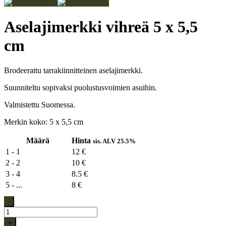
Aselajimerkki vihreä 5 x 5,5
cm
Brodeerattu tarrakiinnitteinen aselajimerkki.
Suunniteltu sopivaksi puolustusvoimien asuihin.
Valmistettu Suomessa.
Merkin koko: 5 x 5,5 cm
Määrä
Hinta
sis. ALV 25.5%
1 - 1
12 €
2 - 2
10 €
3 - 4
8.5 €
5 - ...
8 €
-
+