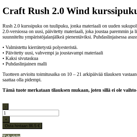
Craft Rush 2.0 Wind kurssipuk
Rush 2.0 kurssipuku on tuulipuku, jonka materiaali on uuden sukupolven
2.0-versiossa on uusi, päivitetty materiaali, joka joustaa paremmin ja 
suunniteltu ympäristöjalanjälkeä pienentäviksi. Puhdaslinjaisessa asus
• Valmistettu kierrätetystä polyesteristä.
• Päivitetty uusi, vahvempi ja joustavampi materiaali
• Kaksi sivutaskua
• Puhdaslinjainen malli
Tuotteen arvioitu toimitusaika on 10 – 21 arkipäivää tilauksen vastaa
saattaa olla pidempi.
Tämä tuote merkataan tilauksen mukaan, joten sillä ei ole vaihto-
-
+
Osta hintaan 86.5 €
Takaisin