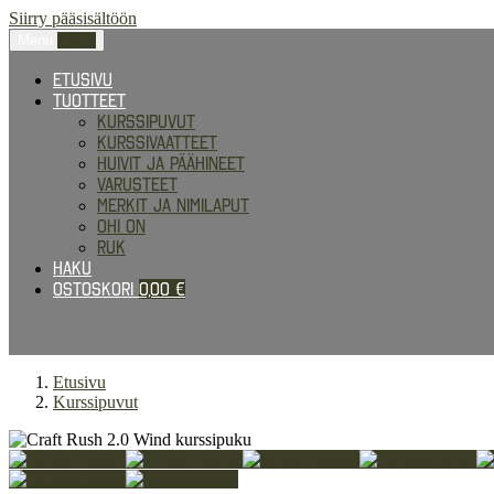
Siirry pääsisältöön
Menu
0,00
€
Etusivu
Tuotteet
Kurssipuvut
Kurssivaatteet
Huivit ja päähineet
Varusteet
Merkit ja nimilaput
Ohi on
RUK
Haku
Ostoskori
0,00
€
Etusivu
Kurssipuvut