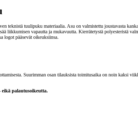
u
 teknistä tuulipuku materiaalia. Asu on valmistettu joustavasta kankaas
lisää liikkumisen vapautta ja mukavuutta. Kierrätetystä polyesteristä va
sa logot pääsevät oikeuksiinsa.
nottamisesta. Suurimman osan tilauksista toimitusaika on noin kaksi vi
 eikä palautusoikeutta.