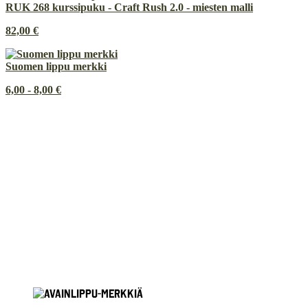
RUK 268 kurssipuku - Craft Rush 2.0 - miesten malli
82,00 €
Suomen lippu merkki
6,00 - 8,00 €
Painetun ja brodeeratun merkkauksen ero
INSTAGRAM
Tietosuojaseloste
Rekisteritietojen tarkastuspyyntö
Rekisteritietojen korjausvaatimus
© 2026
Innoflame Oy
Y-tunnus: 1055712-8
Toimitusehdot
Saavutettavuusseloste
Tilauksen peruutuspyyntö
Yhteystiedot