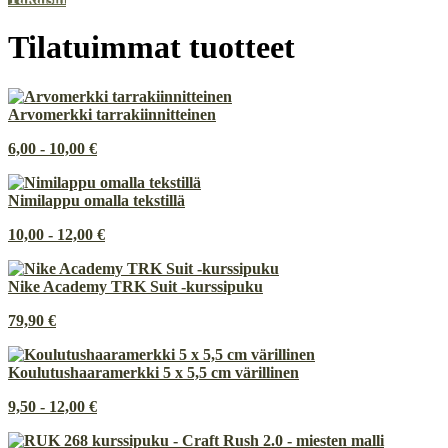
Tilatuimmat tuotteet
Arvomerkki tarrakiinnitteinen
6,00 - 10,00 €
Nimilappu omalla tekstillä
10,00 - 12,00 €
Nike Academy TRK Suit -kurssipuku
79,90 €
Koulutushaaramerkki 5 x 5,5 cm värillinen
9,50 - 12,00 €