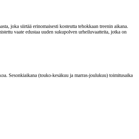
ta, joka siirtää erinomaisesti kosteutta tehokkaan treenin aikana.
lmistettu vaate edustaa uuden sukupolven urheiluvaatteita, jotka on
ikkoa. Sesonkiaikana (touko-kesäkuu ja marras-joulukuu) toimitusaika