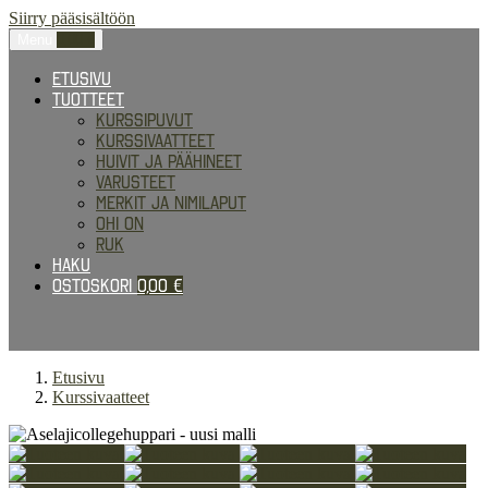
Siirry pääsisältöön
Menu
0,00
€
Etusivu
Tuotteet
Kurssipuvut
Kurssivaatteet
Huivit ja päähineet
Varusteet
Merkit ja nimilaput
Ohi on
RUK
Haku
Ostoskori
0,00
€
Etusivu
Kurssivaatteet