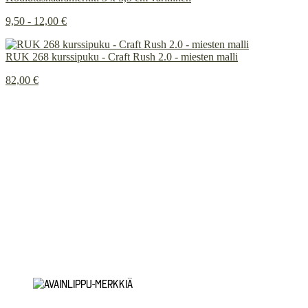
9,50 - 12,00 €
RUK 268 kurssipuku - Craft Rush 2.0 - miesten malli
82,00 €
Painetun ja brodeeratun merkkauksen ero
INSTAGRAM
Tietosuojaseloste
Rekisteritietojen tarkastuspyyntö
Rekisteritietojen korjausvaatimus
© 2026
Innoflame Oy
Y-tunnus: 1055712-8
Toimitusehdot
Saavutettavuusseloste
Tilauksen peruutuspyyntö
Yhteystiedot