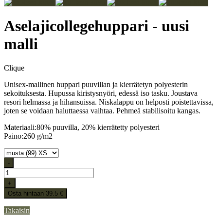
Aselajicollegehuppari - uusi
malli
Clique
Unisex-mallinen huppari puuvillan ja kierrätetyn polyesterin
sekoituksesta. Hupussa kiristysnyöri, edessä iso tasku. Joustava
resori helmassa ja hihansuissa. Niskalappu on helposti poistettavissa,
joten se voidaan haluttaessa vaihtaa. Pehmeä stabilisoitu kangas.
Materiaali:80% puuvilla, 20% kierrätetty polyesteri
Paino:260 g/m2
-
+
Osta hintaan 39.5 €
Takaisin